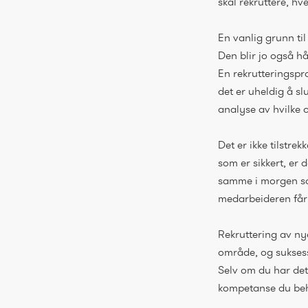
skal rekruttere, h
En vanlig grunn til 
Den blir jo også h
En rekrutteringspro
det er uheldig å sl
analyse av hvilke 
Det er ikke tilstrek
som er sikkert, er 
samme i morgen som
medarbeideren får 
Rekruttering av nye
område, og sukses
Selv om du har det 
kompetanse du beh