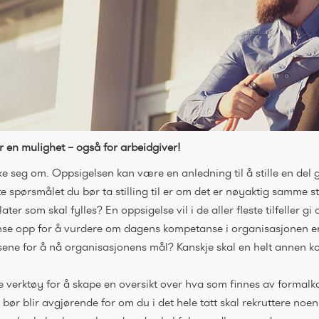
r en mulighet – også for arbeidgiver!
enke seg om. Oppsigelsen kan være en anledning til å stille en de
e spørsmålet du bør ta stilling til er om det er nøyaktig samme s
ter som skal fylles? En oppsigelse vil i de aller fleste tilfeller g
anse opp for å vurdere om dagens kompetanse i organisasjonen e
sene for å nå organisasjonens mål? Kanskje skal en helt annen k
e verktøy for å skape en oversikt over hva som finnes av forma
 bør blir avgjørende for om du i det hele tatt skal rekruttere no