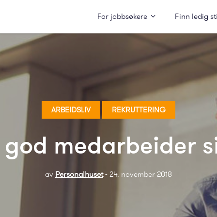
For jobbsøkere
Finn ledig st
ARBEIDSLIV
REKRUTTERING
 god medarbeider s
av
Personalhuset
- 24. november 2018