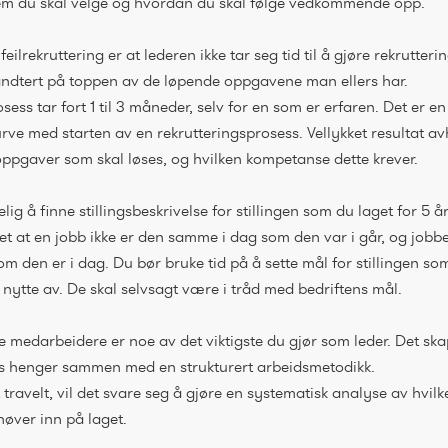
vem du skal velge og hvordan du skal følge vedkommende opp.
feilrekruttering er at lederen ikke tar seg tid til å gjøre rekrutteri
åndtert på toppen av de løpende oppgavene man ellers har.
sess tar fort 1 til 3 måneder, selv for en som er erfaren. Det er en
urve med starten av en rekrutteringsprosess. Vellykket resultat av
oppgaver som skal løses, og hvilken kompetanse dette krever.
kelig å finne stillingsbeskrivelse for stillingen som du laget for 5 å
det at en jobb ikke er den samme i dag som den var i går, og jobb
 den er i dag. Du bør bruke tid på å sette mål for stillingen s
nytte av. De skal selvsagt være i tråd med bedriftens mål.
 medarbeidere er noe av det viktigste du gjør som leder. Det skape
s henger sammen med en strukturert arbeidsmetodikk.
travelt, vil det svare seg å gjøre en systematisk analyse av hvil
øver inn på laget.