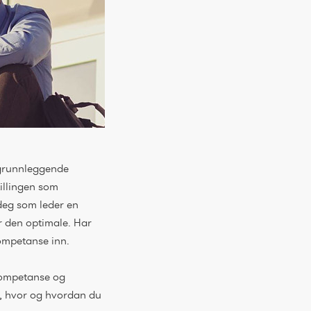
l grunnleggende
tillingen som
i deg som leder en
r den optimale. Har
ompetanse inn.
lkompetanse og
en, hvor og hvordan du