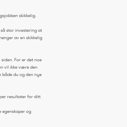
ngsjobben skikkelig.
 så stor investering at
henger av en skikkelig
r siden. For er det noe
en vil ikke være den
om både du og den nye
r resultater for ditt
ke egenskaper og